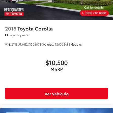
2016
Toyota Corolla
Baja de precio
VIN:
2T1BURHE2GC680730
Valores:
TS606848B
Modelo:
$10,500
MSRP
Ver Vehículo