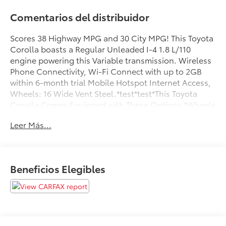
Comentarios del distribuidor
Scores 38 Highway MPG and 30 City MPG! This Toyota
Corolla boasts a Regular Unleaded I-4 1.8 L/110
engine powering this Variable transmission. Wireless
Phone Connectivity, Wi-Fi Connect with up to 2GB
within 6-month trial Mobile Hotspot Internet Access,
Wheels: 16 Wide Vent Steel.*test*test*This Toyota
Corolla Comes Equipped with These Options *Wheels
w/Full Wheel Covers, Variable Intermittent Wipers,
Leer Más...
Urethane Gear Shifter Material, Trunk Rear Cargo
Access, Trip Computer, Transmission: Continuously
Variable (CVTi-S), Tires: P205/55R16 All-Season, Strut
Front Suspension w/Coil Springs, Steel Spare Wheel,
Beneficios Elegibles
Smart Device Integration.*Stop By Today:*Advertised
prices include all mandatory dealer fees and any
dealer-installed accessories. Advertised prices do not
include government fees and taxes, including tax,
title, license, registration, or any optional products,