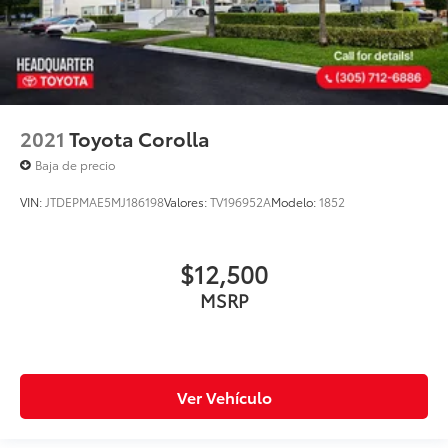
2021
Toyota Corolla
Baja de precio
VIN:
JTDEPMAE5MJ186198
Valores:
TV196952A
Modelo:
1852
$12,500
MSRP
Ver Vehículo