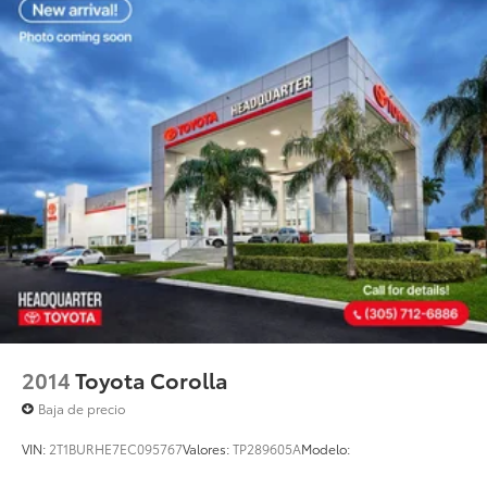
2014
Toyota Corolla
Baja de precio
VIN:
2T1BURHE7EC095767
Valores:
TP289605A
Modelo: