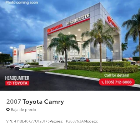
information presented, no guarantee is made
regarding the completeness or accuracy of vehicle
descriptions, pricing, specifications, incentives,
vehicle history, mileage, or other information
displayed on this website.
2007
Toyota Camry
Baja de precio
VIN:
4T1BE46K77U120175
Valores:
TP288763A
Modelo: