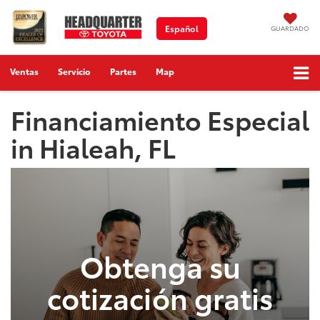
Español
GUARDADO
Ventas
Servicio
Partes
Map
Financiamiento Especial
in Hialeah, FL
Obtenga su
cotización gratis