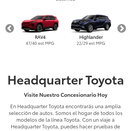
RAV4
Highlander
PG
1
47
/
40
est MPG
22
/
29
est MPG
Headquarter Toyota
ybrid
a
Land Cruiser
Tacoma
Corolla
Prius
Corolla Hatchback
Corolla Hybrid
Highlander
Tundra
Coro
Gra
PG
PG
PGe
22
57
32
18
/
/
/
/
22
25
56
41
est MPG
est MPG
est MPG
est MPG
22
53
32
18
/
/
/
/
24
29
46
41
est MPG
est MPG
est MPG
est MPG
5
3
2
Visite Nuestro Concesionario Hoy
En Headquarter Toyota encontrarás una amplia
selección de autos. Somos el hogar de todos los
modelos de la línea Toyota. Con un viaje a
Headquarter Toyota, puedes hacer pruebas de