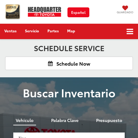
Español
GUARDADO
Ventas
Servicio
Partes
Map
SCHEDULE SERVICE
Schedule Now
Buscar Inventario
Vehículo
Palabra Clave
Presupuesto
Tipo