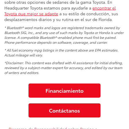
sobre otras opciones de sedanes de la gama Toyota. En
Headquarter Toyota estamos para ayudarle a
encontrar el
Toyota que mejor se adapte
a su estilo de conducción, sus
desplazamientos diarios y su rutina en el sur de Florida.
* Bluetooth® word marks and logos are registered trademarks owned by
Bluetooth SIG, Inc., and any use of such marks by Toyota or Honda is under
license. A compatible Bluetooth®-enabled phone must first be paired.
Phone performance depends on software, coverage, and carrier.
* All fuel economy mpg listings in the content above are EPA estimates.
Actual mileage will vary.
*Disclaimer: This content was drafted with AI assistance for initial drafting,
reviewed by a subject-matter expert for accuracy, and edited by our team
of writers and editors.
Financiamiento
Contáctanos