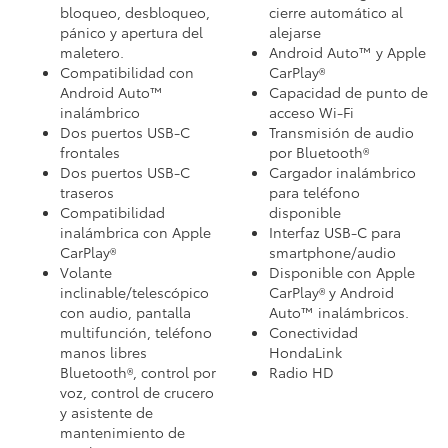
bloqueo, desbloqueo,
cierre automático al
pánico y apertura del
alejarse
maletero.
Android Auto™ y Apple
Compatibilidad con
CarPlay®
Android Auto™
Capacidad de punto de
inalámbrico
acceso Wi-Fi
Dos puertos USB-C
Transmisión de audio
frontales
por Bluetooth®
Dos puertos USB-C
Cargador inalámbrico
traseros
para teléfono
Compatibilidad
disponible
inalámbrica con Apple
Interfaz USB-C para
CarPlay®
smartphone/audio
Volante
Disponible con Apple
inclinable/telescópico
CarPlay® y Android
con audio, pantalla
Auto™ inalámbricos.
multifunción, teléfono
Conectividad
manos libres
HondaLink
Bluetooth®, control por
Radio HD
voz, control de crucero
y asistente de
mantenimiento de