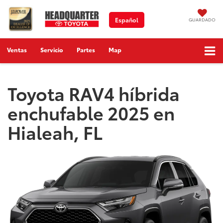
Español
GUARDADO
Ventas
Servicio
Partes
Map
Toyota RAV4 híbrida
enchufable 2025 en
Hialeah, FL