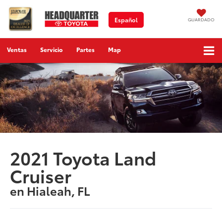
Español
GUARDADO
Ventas
Servicio
Partes
Map
2021 Toyota Land
Cruiser
en Hialeah, FL