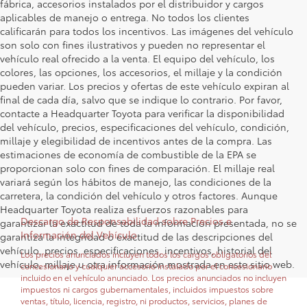
fábrica, accesorios instalados por el distribuidor y cargos
aplicables de manejo o entrega. No todos los clientes
calificarán para todos los incentivos. Las imágenes del vehículo
son solo con fines ilustrativos y pueden no representar el
vehículo real ofrecido a la venta. El equipo del vehículo, los
colores, las opciones, los accesorios, el millaje y la condición
pueden variar. Los precios y ofertas de este vehículo expiran al
final de cada día, salvo que se indique lo contrario. Por favor,
contacte a Headquarter Toyota para verificar la disponibilidad
del vehículo, precios, especificaciones del vehículo, condición,
millaje y elegibilidad de incentivos antes de la compra. Las
estimaciones de economía de combustible de la EPA se
proporcionan solo con fines de comparación. El millaje real
variará según los hábitos de manejo, las condiciones de la
carretera, la condición del vehículo y otros factores. Aunque
Headquarter Toyota realiza esfuerzos razonables para
Descargo de Responsabilidad sobre Precios e
garantizar la exactitud de toda la información presentada, no se
Información del Vehículo
garantiza la integridad o exactitud de las descripciones del
vehículo, precios, especificaciones, incentivos, historial del
Los precios anunciados incluyen todos los cargos obligatorios del
vehículo, millaje u otra información mostrada en este sitio web.
concesionario y cualquier accesorio instalado por el concesionario
incluido en el vehículo anunciado. Los precios anunciados no incluyen
impuestos ni cargos gubernamentales, incluidos impuestos sobre
ventas, título, licencia, registro, ni productos, servicios, planes de