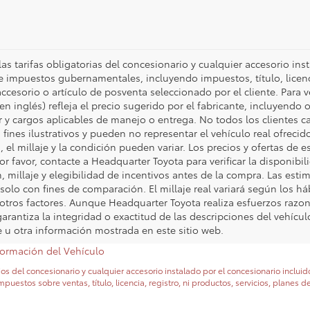
as tarifas obligatorias del concesionario y cualquier accesorio ins
e impuestos gubernamentales, incluyendo impuestos, título, licenci
accesorio o artículo de posventa seleccionado por el cliente. Para 
 en inglés) refleja el precio sugerido por el fabricante, incluyendo 
r y cargos aplicables de manejo o entrega. No todos los clientes ca
ines ilustrativos y pueden no representar el vehículo real ofrecido
, el millaje y la condición pueden variar. Los precios y ofertas de e
or favor, contacte a Headquarter Toyota para verificar la disponibil
n, millaje y elegibilidad de incentivos antes de la compra. Las es
olo con fines de comparación. El millaje real variará según los h
y otros factores. Aunque Headquarter Toyota realiza esfuerzos razon
rantiza la integridad o exactitud de las descripciones del vehículo
aje u otra información mostrada en este sitio web.
formación del Vehículo
os del concesionario y cualquier accesorio instalado por el concesionario inclui
estos sobre ventas, título, licencia, registro, ni productos, servicios, planes d