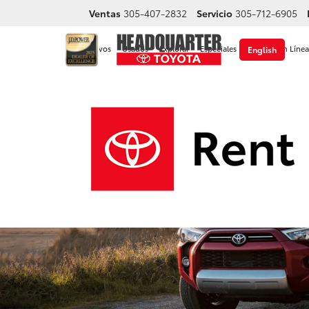
Ventas
305-407-2832
Servicio
305-712-6905
Homepage
Nuevos
Usados
Explorar
Especiales
Compre En Línea
English
Icon