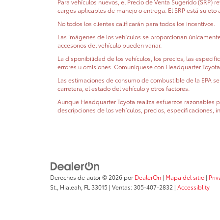
Para vehículos nuevos, el Precio de Venta Sugerido (SRP) refl
cargos aplicables de manejo o entrega. El SRP está sujeto 
No todos los clientes calificarán para todos los incentivos.
Las imágenes de los vehículos se proporcionan únicamente co
accesorios del vehículo pueden variar.
La disponibilidad de los vehículos, los precios, las especif
errores u omisiones. Comuníquese con Headquarter Toyota par
Las estimaciones de consumo de combustible de la EPA se p
carretera, el estado del vehículo y otros factores.
Aunque Headquarter Toyota realiza esfuerzos razonables par
descripciones de los vehículos, precios, especificaciones, i
Derechos de autor © 2026
por
DealerOn
|
Mapa del sitio
|
Pri
St.,
Hialeah,
FL
33015
| Ventas:
305-407-2832
|
Accessiblity