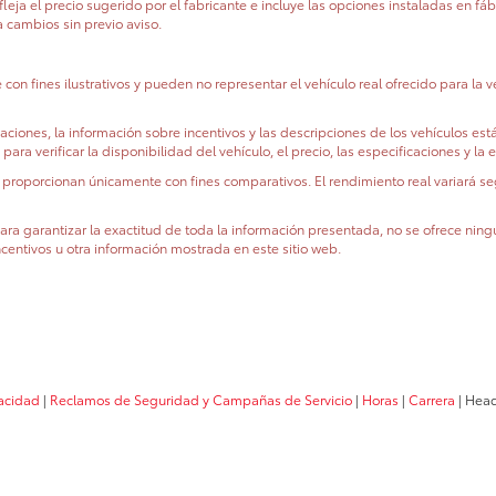
eja el precio sugerido por el fabricante e incluye las opciones instaladas en fábri
a cambios sin previo aviso.
n fines ilustrativos y pueden no representar el vehículo real ofrecido para la ve
icaciones, la información sobre incentivos y las descripciones de los vehículos e
a verificar la disponibilidad del vehículo, el precio, las especificaciones y la 
roporcionan únicamente con fines comparativos. El rendimiento real variará seg
a garantizar la exactitud de toda la información presentada, no se ofrece ningu
ncentivos u otra información mostrada en este sitio web.
vacidad
|
Reclamos de Seguridad y Campañas de Servicio
|
Horas
|
Carrera
| Head