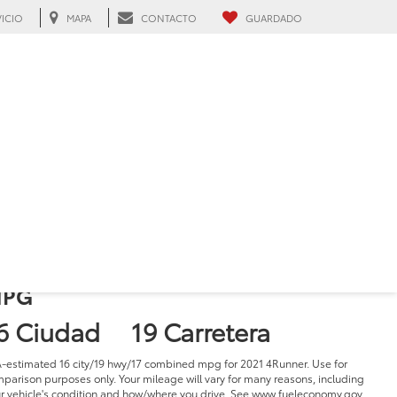
VICIO
MAPA
CONTACTO
GUARDADO
021 Toyota 4Runner
n Hialeah, FL
3.98 (
56 Comentarios
) -
Edmunds.com
SRP
36,765
PG
6 Ciudad
19 Carretera
-estimated 16 city/19 hwy/17 combined mpg for 2021 4Runner. Use for
parison purposes only. Your mileage will vary for many reasons, including
r vehicle's condition and how/where you drive. See www.fueleconomy.gov .