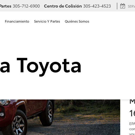
Partes
305-712-6900
Centro de Colisión
305-423-4523
SER
Financiamiento
Servicio Y Partes
Quiénes Somos
2
e
M
$
M
1
EPA
com
you